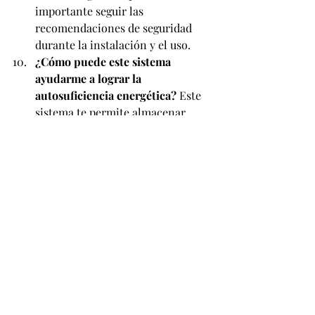
importante seguir las 
recomendaciones de seguridad 
durante la instalación y el uso.
¿Cómo puede este sistema 
ayudarme a lograr la 
autosuficiencia energética?
 Este 
sistema te permite almacenar 
energía generada por fuentes 
renovables y usarla cuando lo 
necesites, lo que reduce tu 
dependencia de la red eléctrica. 
En ciertos casos, incluso podrías 
alcanzar una total autosuficiencia 
energética. Sin embargo, el grado 
de autosuficiencia puede variar 
dependiendo de varios factores, 
como tus patrones de consumo y 
la cantidad de energía que puedas 
generar y almacenar.